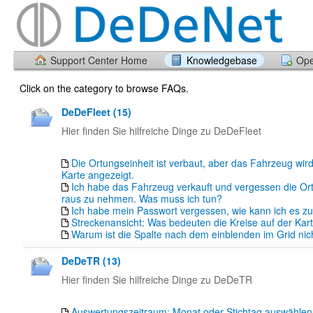
Support Center Home
Knowledgebase
Ope
Click on the category to browse FAQs.
DeDeFleet (15)
Hier finden Sie hilfreiche Dinge zu DeDeFleet
Die Ortungseinheit ist verbaut, aber das Fahrzeug wird
Karte angezeigt.
Ich habe das Fahrzeug verkauft und vergessen die Or
raus zu nehmen. Was muss ich tun?
Ich habe mein Passwort vergessen, wie kann ich es z
Streckenansicht: Was bedeuten die Kreise auf der Kar
Warum ist die Spalte nach dem einblenden im Grid nich
DeDeTR (13)
Hier finden Sie hilfreiche Dinge zu DeDeTR
Auswertungszeitraum: Monat oder Stichtag auswähle