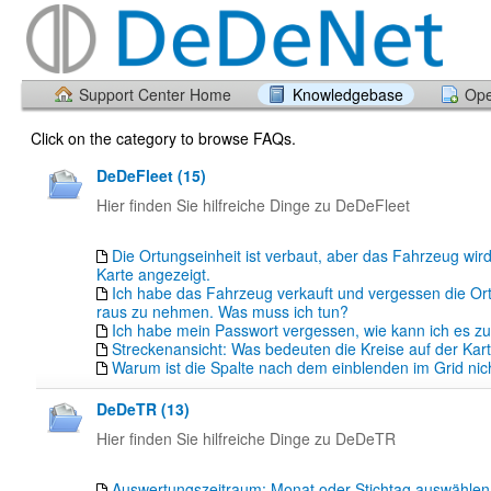
Support Center Home
Knowledgebase
Ope
Click on the category to browse FAQs.
DeDeFleet (15)
Hier finden Sie hilfreiche Dinge zu DeDeFleet
Die Ortungseinheit ist verbaut, aber das Fahrzeug wird
Karte angezeigt.
Ich habe das Fahrzeug verkauft und vergessen die Or
raus zu nehmen. Was muss ich tun?
Ich habe mein Passwort vergessen, wie kann ich es z
Streckenansicht: Was bedeuten die Kreise auf der Kar
Warum ist die Spalte nach dem einblenden im Grid nich
DeDeTR (13)
Hier finden Sie hilfreiche Dinge zu DeDeTR
Auswertungszeitraum: Monat oder Stichtag auswähle